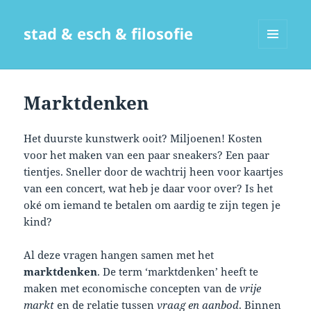
stad & esch & filosofie
MENU
EN
WIDGETS
Marktdenken
Het duurste kunstwerk ooit? Miljoenen! Kosten
voor het maken van een paar sneakers? Een paar
tientjes. Sneller door de wachtrij heen voor kaartjes
van een concert, wat heb je daar voor over? Is het
oké om iemand te betalen om aardig te zijn tegen je
kind?
Al deze vragen hangen samen met het
marktdenken
. De term ‘marktdenken’ heeft te
maken met economische concepten van de
vrije
markt
en de relatie tussen
vraag en aanbod
. Binnen