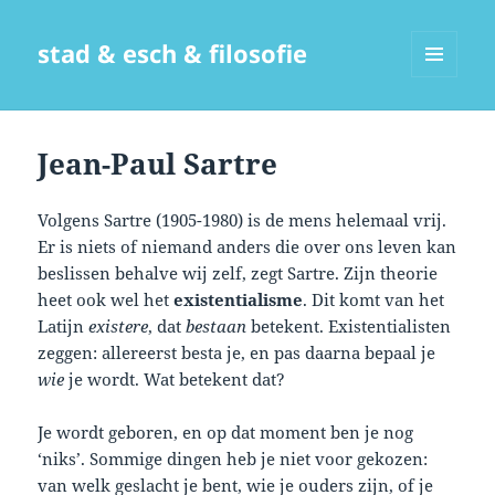
stad & esch & filosofie
MENU
EN
WIDGETS
Jean-Paul Sartre
Volgens Sartre (1905-1980) is de mens helemaal vrij.
Er is niets of niemand anders die over ons leven kan
beslissen behalve wij zelf, zegt Sartre. Zijn theorie
heet ook wel het
existentialisme
. Dit komt van het
Latijn
existere
, dat
bestaan
betekent. Existentialisten
zeggen: allereerst besta je, en pas daarna bepaal je
wie
je wordt. Wat betekent dat?
Je wordt geboren, en op dat moment ben je nog
‘niks’. Sommige dingen heb je niet voor gekozen:
van welk geslacht je bent, wie je ouders zijn, of je