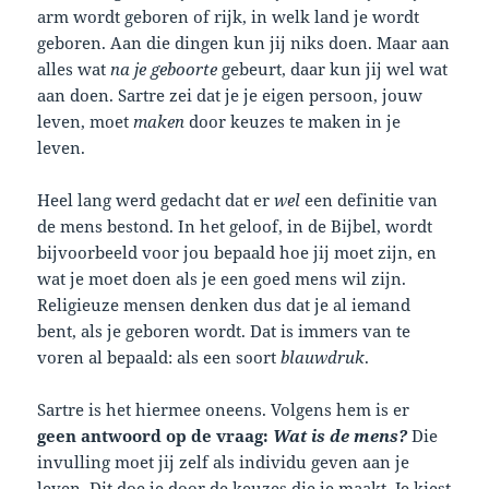
arm wordt geboren of rijk, in welk land je wordt
geboren. Aan die dingen kun jij niks doen. Maar aan
alles wat
na je geboorte
gebeurt, daar kun jij wel wat
aan doen. Sartre zei dat je je eigen persoon, jouw
leven, moet
maken
door keuzes te maken in je
leven.
Heel lang werd gedacht dat er
wel
een definitie van
de mens bestond. In het geloof, in de Bijbel, wordt
bijvoorbeeld voor jou bepaald hoe jij moet zijn, en
wat je moet doen als je een goed mens wil zijn.
Religieuze mensen denken dus dat je al iemand
bent, als je geboren wordt. Dat is immers van te
voren al bepaald: als een soort
blauwdruk
.
Sartre is het hiermee oneens. Volgens hem is er
geen antwoord op de vraag:
Wat is de mens?
Die
invulling moet jij zelf als individu geven aan je
leven. Dit doe je door de keuzes die je maakt. Je kiest