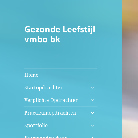
Gezonde Leefstijl
vmbo bk
Home
submenu
Startopdrachten
uitvouwen
submenu
Verplichte Opdrachten
uitvouwen
submenu
Practicumopdrachten
uitvouwen
submenu
Sportfolio
uitvouwen
submenu