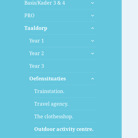
submenu
Basis/Kader 3 & 4
uitvouwen
submenu
PRO
uitvouwen
submenu
Taaldorp
uitvouwen
submenu
Year 1
uitvouwen
submenu
Year 2
uitvouwen
Year 3
submenu
Oefensituaties
uitvouwen
Trainstation.
Travel agency.
The clothesshop.
Outdoor activity centre.