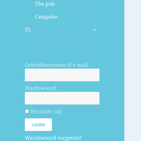
The pub.
Campsite.
submenu
TL
uitvouwen
Gebruikersnaam of e-mail
Wachtwoord
Herinner mij
Wachtwoord vergeten?