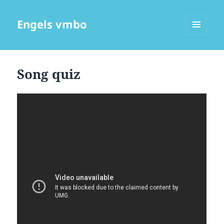
Engels vmbo
MENU
EN
WIDGETS
Song quiz