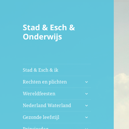
Stad & Esch &
Onderwijs
Stad & Esch & ik
submenu
Rechten en plichten
uitvouwen
submenu
Wereldfeesten
uitvouwen
submenu
Nederland Waterland
uitvouwen
submenu
Gezonde leefstijl
uitvouwen
submenu