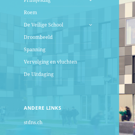
Prinsjesdag
uitvouwen
Roem
submenu
De Veilige School
uitvouwen
Droombeeld
Spanning
Vervolging en vluchten
De Uitdaging
ANDERE LINKS
stdns.ch