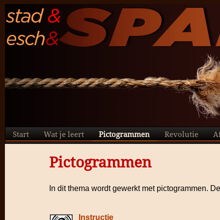
Start
Wat je leert
Pictogrammen
Revolutie
A
Pictogrammen
In dit thema wordt gewerkt met pictogrammen. Dez
Instructie