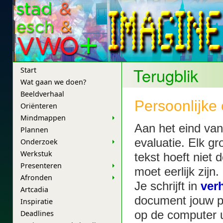
Terugblik
Start
Wat gaan we doen?
Beeldverhaal
Persoonlijke 
Oriënteren
Mindmappen
Aan het eind van 
Plannen
evaluatie. Elk gr
Onderzoek
Werkstuk
tekst hoeft niet
Presenteren
moet eerlijk zijn.
Afronden
Je schrijft in
ver
Artcadia
document jouw pe
Inspiratie
Deadlines
op de computer u