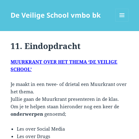
De Veilige School vmbo bk
MENU
EN
WIDGETS
11. Eindopdracht
MUURKRANT OVER HET THEMA ‘DE VEILIGE
SCHOOL’
Je maakt in een twee- of drietal een Muurkrant over
het thema.
Jullie gaan de Muurkrant presenteren in de klas.
Om je te helpen staan hieronder nog een keer de
onderwerpen
genoemd;
Les over Social Media
Les over Drugs