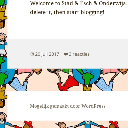
Welcome to
Stad & Esch & Onderwijs
delete it, then start blogging!
Geplaatst
op Hallo wereld!
20 juli 2017
3 reacties
op
Mogelijk gemaakt door WordPress